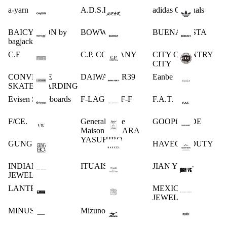
a-yarn
A.D.S.R.
adidas Originals
BAICYCLON by
BOWWOW
BUENA VISTA
bagjack
C.E
C.P. COMPANY
CITY COUNTRY
CITY
CONVERSE
DAIWA PIER39
Eanbe
SKATEBOARDING
Evisen Skateboards
F-LAGSTUF-F
F.A.T.
F/CE.
General Scale
GOOPiMADE
Maison MIHARA
YASUHIRO
GUNG HO
HAVEOFFDUTY
INDIAN
ITUAIS
JIAN YE
JEWELRY
LANTERN
MEXICAN
JEWELRY
MINUS
Mizuno