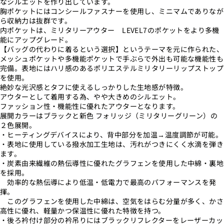
なシルエットを作り出しています。
胸ポケットにはコンシールファスナーを使用し、ミニマムでありなが
ら収納力は抜群です。
内ポケットは、ミリタリーアウター LEVEL7のポケットをより多機
能にアップグレード。
【バッグの代わりに着るという選択】というテーマを元に作られた、
メッシュポケットや多機能ポケットで手ぶらで外出も可能な機能性も
完備。表地にはハリ感のあるポリエステルミリタリーリップストップ
を使用。
絶妙な光沢感とタフに使えるしっかりした生地感が特徴。
アウターとして着用する為、やや大きめのシルエット。
ファッション性・機能性に優れたアウターとなります。
展開カラーはブラックと新色 フォリッジ（ミリタリーグリーン）の
２色展開。
・ヒーティングデバイスにより、背中部分を加温→温度調節が可能。
・表地に使用している撥水加工生地は、汚れがつきにくく水滴を弾き
ます。
・炭素由来繊維の熱伝導性に優れたグラフェンを使用した中綿・裏地
を採用。
効率的な熱伝導により低温・低電力で最高のパフォーマンスを発
揮。
このグラフェンを使用した中綿は、空気をはらむ分量が多く、かさ
高性に優れ、軽量かつ保温性に優れた特徴を持つ。
・後ろ衿付け部分の衿吊りにはブラックリフレクターをレーザーカッ