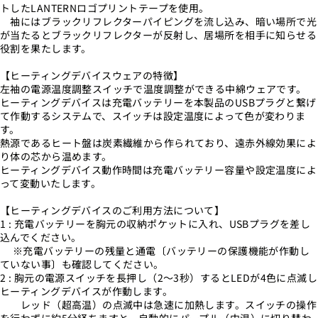
トしたLANTERNロゴプリントテープを使用。
袖にはブラックリフレクターパイピングを流し込み、暗い場所で光
が当たるとブラックリフレクターが反射し、居場所を相手に知らせる
役割を果たします。
【ヒーティングデバイスウェアの特徴】
左袖の電源温度調整スイッチで温度調整ができる中綿ウェアです。
ヒーティングデバイスは充電バッテリーを本製品のUSBプラグと繋げ
て作動するシステムで、スイッチは設定温度によって色が変わりま
す。
熱源であるヒート盤は炭素繊維から作られており、遠赤外線効果によ
り体の芯から温めます。
ヒーティングデバイス動作時間は充電バッテリー容量や設定温度によ
って変動いたします。
【ヒーティングデバイスのご利用方法について】
1 : 充電バッテリーを胸元の収納ポケットに入れ、USBプラグを差し
込んでください。
※充電バッテリーの残量と通電〔バッテリーの保護機能が作動し
ていない事〕も確認してください。
2 : 胸元の電源スイッチを長押し（2～3秒）するとLEDが4色に点滅し
ヒーティングデバイスが作動します。
レッド（超高温）の点滅中は急速に加熱します。スイッチの操作