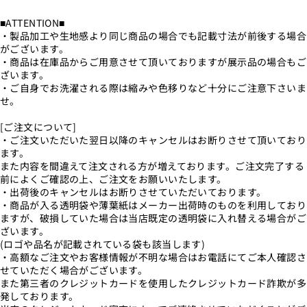
■ATTENTION■
・製品加工や生地感より同じ商品の場合でも記載寸法が前後する場合
がございます。
・商品は在庫品からご用意させて頂いておりますが展示品の場合もご
ざいます。
・ご自身でお洗濯される際は縮みや色移りなど十分にご注意下さいま
せ。
[ご注文について]
・ご注文いただいた翌日以降のキャンセルはお断りさせて頂いており
ます。
また内容を間違えて注文される方が増えております。ご注文完了する
前によくご確認の上、ご注文をお願いいたします。
・出荷後のキャンセルはお断りさせていただいております。
・商品が入る透明袋や薄葉紙はメーカー出荷時のものを利用しており
ますが、破損していた場合は当店既定の透明袋に入れ替える場合がご
ざいます。
(ロゴや品名が記載されている袋も該当します)
・高額なご注文やお客様情報が不明な場合はお電話にてご本人確認さ
せていただく場合がございます。
また第三者のクレジットカードを使用したクレジットカード詐欺が多
発しております。