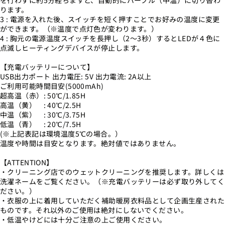
を行わずに約5分経ちますと、自動的にパープル（中温）に切り替わ
ります。
3 : 電源を入れた後、スイッチを短く押すことでお好みの温度に変更
ができます。（※温度で点灯色が変わります。）
4 : 胸元の電源温度スイッチを長押し（2～3秒）するとLEDが４色に
点滅しヒーティングデバイスが停止します。
【充電バッテリーについて】
USB出力ポート 出力電圧: 5V 出力電流: 2A以上
ご利用可能時間目安(5000mAh)
超高温（赤）: 50℃/1.85H
高温（黄） : 40℃/2.5H
中温（紫） : 30℃/3.75H
低温（青） : 20℃/7.5H
(※上記表記は環境温度5℃の場合。）
温度や時間は目安となります。絶対値ではありません。
【ATTENTION】
・クリーニング店でのウェットクリーニングを推奨します。詳しくは
洗濯ネームをご覧ください。（※充電バッテリーは必ず取り外してく
ださい。）
・衣服の上に着用していただく補助暖房衣料品として企画生産された
ものです。それ以外のご使用は絶対にしないでください。
・低温やけどには十分ご注意の上ご使用ください。