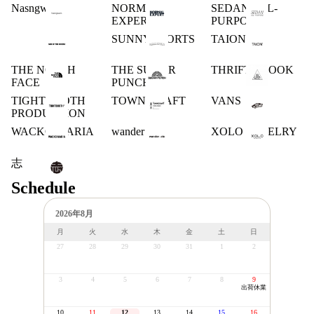
Nasngwam.
NORMAL
SEDAN ALL-
EXPERT
PURPOSE
SUNNY SPORTS
TAION
THE NORTH
THE SUGAR
THRIFTY LOOK
FACE
PUNCH
TIGHTBOOTH
TOWN CRAFT
VANS
PRODUCTION
WACKO MARIA
wander .etc
XOLO JEWELRY
志
Schedule
2026年8月
月
火
水
木
金
土
日
27
28
29
30
31
1
2
3
4
5
6
7
8
9
出荷休業
10
11
12
13
14
15
16