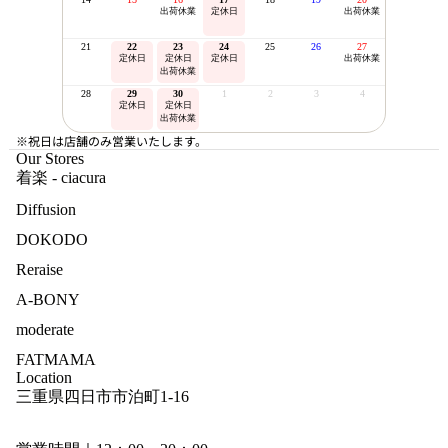
出荷休業
定休日
出荷休業
21
22
23
24
25
26
27
定休日
定休日
定休日
出荷休業
出荷休業
28
29
30
1
2
3
4
定休日
定休日
出荷休業
※祝日は店舗のみ営業いたします。
Our Stores
着楽 - ciacura
Diffusion
DOKODO
Reraise
A-BONY
moderate
FATMAMA
Location
三重県四日市市泊町1-16