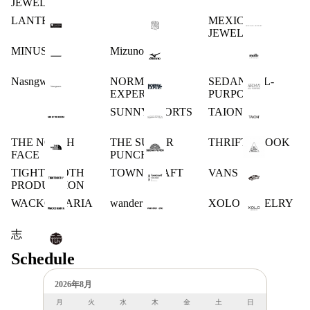
JEWELRY
LANTERN
MEXICAN
JEWELRY
MINUS
Mizuno
Nasngwam.
NORMAL
SEDAN ALL-
EXPERT
PURPOSE
SUNNY SPORTS
TAION
THE NORTH
THE SUGAR
THRIFTY LOOK
FACE
PUNCH
TIGHTBOOTH
TOWN CRAFT
VANS
PRODUCTION
WACKO MARIA
wander .etc
XOLO JEWELRY
志
Schedule
2026年8月
月
火
水
木
金
土
日