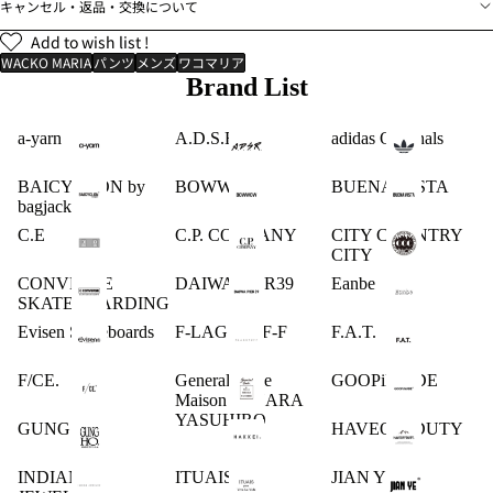
キャンセル・返品・交換について
Add to wish list !
WACKO MARIA
パンツ
メンズ
ワコマリア
Brand List
a-yarn
A.D.S.R.
adidas Originals
BAICYCLON by
BOWWOW
BUENA VISTA
bagjack
C.E
C.P. COMPANY
CITY COUNTRY
CITY
CONVERSE
DAIWA PIER39
Eanbe
SKATEBOARDING
Evisen Skateboards
F-LAGSTUF-F
F.A.T.
F/CE.
General Scale
GOOPiMADE
Maison MIHARA
YASUHIRO
GUNG HO
HAVEOFFDUTY
INDIAN
ITUAIS
JIAN YE