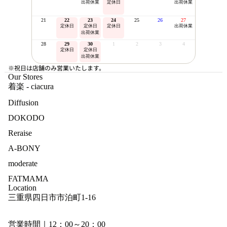
出荷休業
定休日
出荷休業
21
22
23
24
25
26
27
定休日
定休日
定休日
出荷休業
出荷休業
28
29
30
1
2
3
4
定休日
定休日
出荷休業
※祝日は店舗のみ営業いたします。
Our Stores
着楽 - ciacura
Diffusion
DOKODO
Reraise
A-BONY
moderate
FATMAMA
Location
三重県四日市市泊町1-16
営業時間｜12：00～20：00