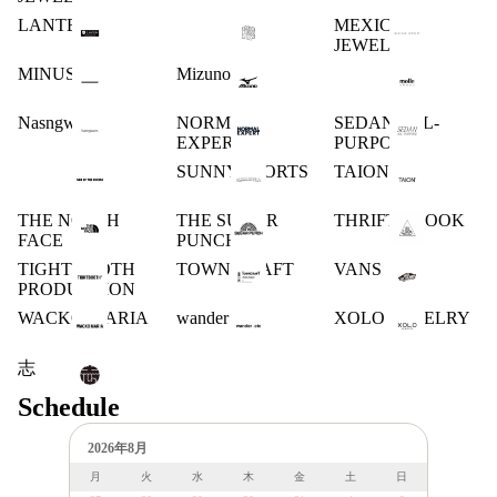
LANTERN
MEXICAN
JEWELRY
MINUS
Mizuno
Nasngwam.
NORMAL
SEDAN ALL-
EXPERT
PURPOSE
SUNNY SPORTS
TAION
THE NORTH
THE SUGAR
THRIFTY LOOK
FACE
PUNCH
TIGHTBOOTH
TOWN CRAFT
VANS
PRODUCTION
WACKO MARIA
wander .etc
XOLO JEWELRY
志
Schedule
2026年8月
月
火
水
木
金
土
日