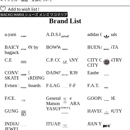
Add to wish list !
WACKO MARIA
シューズ
メンズ
ワコマリア
Brand List
a-yarn
A.D.S.R.
adidas Originals
BAICYCLON by
BOWWOW
BUENA VISTA
bagjack
C.E
C.P. COMPANY
CITY COUNTRY
CITY
CONVERSE
DAIWA PIER39
Eanbe
SKATEBOARDING
Evisen Skateboards
F-LAGSTUF-F
F.A.T.
F/CE.
General Scale
GOOPiMADE
Maison MIHARA
YASUHIRO
GUNG HO
HAVEOFFDUTY
INDIAN
ITUAIS
JIAN YE
JEWELRY