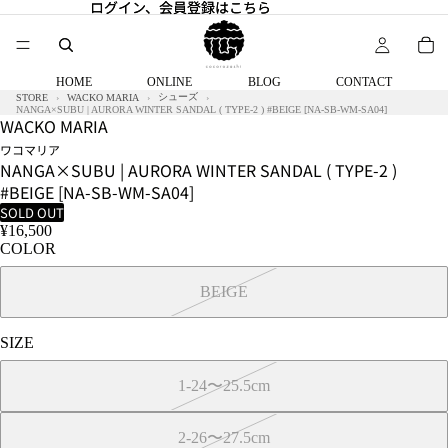
ログイン、会員登録はこちら
ログイン、会員登録はこちら
HOME
ONLINE
BLOG
CONTACT
シューズ
STORE
WACKO MARIA
NANGA×SUBU | AURORA WINTER SANDAL ( TYPE-2 ) #BEIGE [NA-SB-WM-SA04]
WACKO MARIA
ワコマリア
NANGA×SUBU | AURORA WINTER SANDAL ( TYPE-2 )
#BEIGE [NA-SB-WM-SA04]
SOLD OUT
¥16,500
COLOR
BEIGE
SIZE
1-24〜25.5cm
2-26〜27.5cm