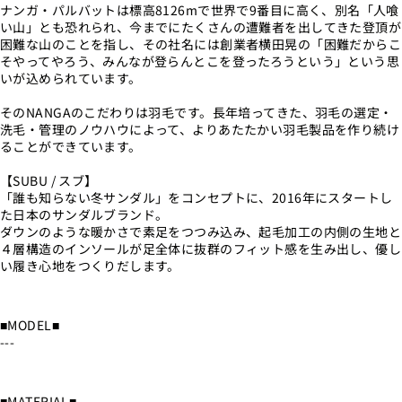
ナンガ・パルバットは標高8126mで世界で9番目に高く、別名「人喰
い山」とも恐れられ、今までにたくさんの遭難者を出してきた登頂が
困難な山のことを指し、その社名には創業者横田晃の「困難だからこ
そやってやろう、みんなが登らんとこを登ったろうという」という思
いが込められています。
そのNANGAのこだわりは羽毛です。長年培ってきた、羽毛の選定・
洗毛・管理のノウハウによって、よりあたたかい羽毛製品を作り続け
ることができています。
【SUBU / スブ】
「誰も知らない冬サンダル」をコンセプトに、2016年にスタートし
た日本のサンダルブランド。
ダウンのような暖かさで素足をつつみ込み、起毛加工の内側の生地と
４層構造のインソールが足全体に抜群のフィット感を生み出し、優し
い履き心地をつくりだします。
■MODEL■
---
■MATERIAL■