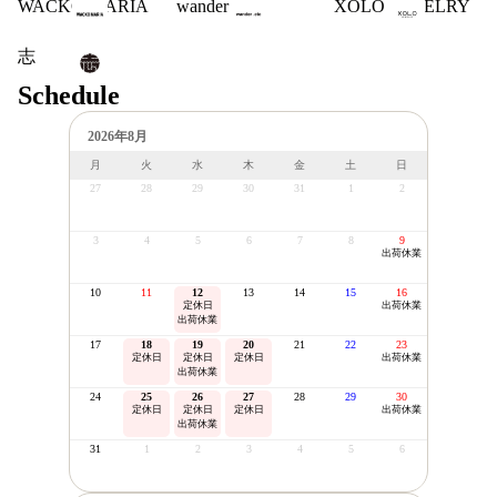
WACKO MARIA
wander .etc
XOLO JEWELRY
志
Schedule
2026年8月
月
火
水
木
金
土
日
27
28
29
30
31
1
2
3
4
5
6
7
8
9
出荷休業
10
11
12
13
14
15
16
定休日
出荷休業
出荷休業
17
18
19
20
21
22
23
定休日
定休日
定休日
出荷休業
出荷休業
24
25
26
27
28
29
30
定休日
定休日
定休日
出荷休業
出荷休業
31
1
2
3
4
5
6