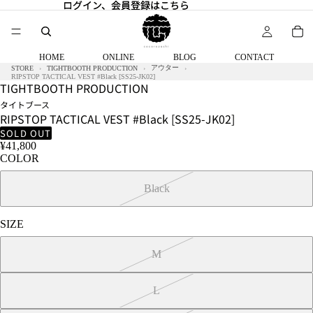
ログイン、会員登録はこちら
ログイン、会員登録はこちら
HOME
ONLINE
BLOG
CONTACT
アウター
STORE
TIGHTBOOTH PRODUCTION
RIPSTOP TACTICAL VEST #Black [SS25-JK02]
TIGHTBOOTH PRODUCTION
タイトブース
RIPSTOP TACTICAL VEST #Black [SS25-JK02]
SOLD OUT
¥41,800
COLOR
Black
SIZE
M
L