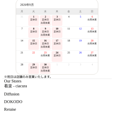
2026年9月
月
火
水
木
金
土
日
31
1
2
3
4
5
6
定休日
定休日
定休日
出荷休業
出荷休業
7
8
9
10
11
12
13
定休日
定休日
定休日
出荷休業
出荷休業
14
15
16
17
18
19
20
定休日
定休日
定休日
出荷休業
出荷休業
21
22
23
24
25
26
27
出荷休業
定休日
出荷休業
28
29
30
1
2
3
4
定休日
定休日
出荷休業
※祝日は店舗のみ営業いたします。
Our Stores
着楽 - ciacura
Diffusion
DOKODO
Reraise