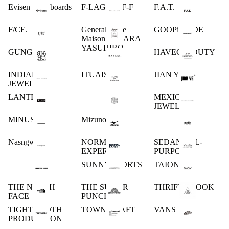
Evisen Skateboards
F-LAGSTUF-F
F.A.T.
F/CE.
General Scale
GOOPiMADE
Maison MIHARA
YASUHIRO
GUNG HO
HAVEOFFDUTY
INDIAN
ITUAIS
JIAN YE
JEWELRY
LANTERN
MEXICAN
JEWELRY
MINUS
Mizuno
Nasngwam.
NORMAL
SEDAN ALL-
EXPERT
PURPOSE
SUNNY SPORTS
TAION
THE NORTH
THE SUGAR
THRIFTY LOOK
FACE
PUNCH
TIGHTBOOTH
TOWN CRAFT
VANS
PRODUCTION