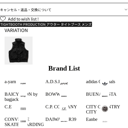
キャンセル・返品・交換について
Add to wish list !
TIGHTBOOTH PRODUCTION
アウター
タイトブース
メンズ
VARIATION
Brand List
a-yarn
A.D.S.R.
adidas Originals
BAICYCLON by
BOWWOW
BUENA VISTA
bagjack
C.E
C.P. COMPANY
CITY COUNTRY
CITY
CONVERSE
DAIWA PIER39
Eanbe
SKATEBOARDING