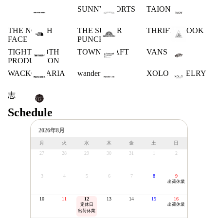
SUNNY SPORTS
TAION
THE NORTH
THE SUGAR
THRIFTY LOOK
FACE
PUNCH
TIGHTBOOTH
TOWN CRAFT
VANS
PRODUCTION
WACKO MARIA
wander .etc
XOLO JEWELRY
志
Schedule
2026年8月
月
火
水
木
金
土
日
27
28
29
30
31
1
2
3
4
5
6
7
8
9
出荷休業
10
11
12
13
14
15
16
定休日
出荷休業
出荷休業