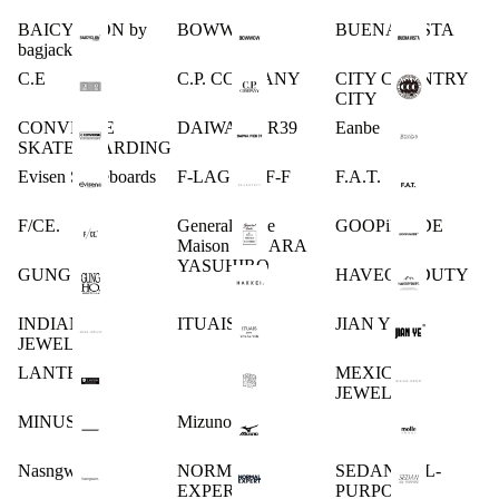
BAICYCLON by
BOWWOW
BUENA VISTA
bagjack
C.E
C.P. COMPANY
CITY COUNTRY
CITY
CONVERSE
DAIWA PIER39
Eanbe
SKATEBOARDING
Evisen Skateboards
F-LAGSTUF-F
F.A.T.
F/CE.
General Scale
GOOPiMADE
Maison MIHARA
YASUHIRO
GUNG HO
HAVEOFFDUTY
INDIAN
ITUAIS
JIAN YE
JEWELRY
LANTERN
MEXICAN
JEWELRY
MINUS
Mizuno
Nasngwam.
NORMAL
SEDAN ALL-
EXPERT
PURPOSE