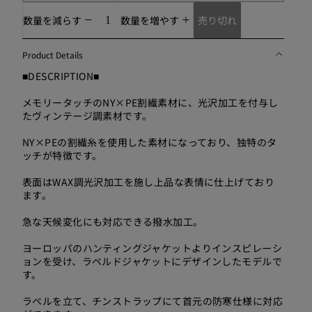
売り切れ
数量を減らす
数量を増やす
Product Details
■DESCRIPTION■
メモリータッチのNY×PE割繊素材に、光沢加工を付与し
たヴィンテージ調素材です。
NY×PEの割繊糸を使用した素材になっており、独特のタ
ッチが特徴です。
表面はWAX調光沢加工を施し上品な表情に仕上げており
ます。
急な天候変化にも対応できる撥水加工。
ヨーロッパのハンティングジャケットよりインスピレーシ
ョンを受け、ラペルドジャケットにデザインしたモデルで
す。
ラペルを立て、チンストラップにて首元の防寒仕様に対応