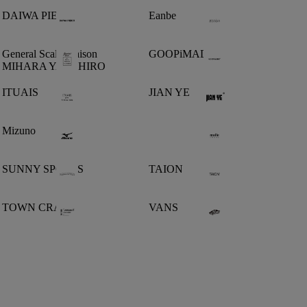
DAIWA PIER39
Eanbe
General Scale Maison
GOOPiMADE
MIHARA YASUHIRO
ITUAIS
JIAN YE
Mizuno
SUNNY SPORTS
TAION
TOWN CRAFT
VANS