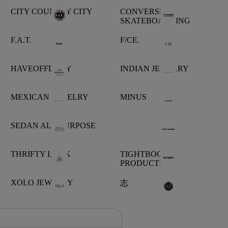
CITY COUNTRY CITY
CONVERSE
SKATEBOARDING
F.A.T.
F/CE.
HAVEOFFDUTY
INDIAN JEWELRY
MEXICAN JEWELRY
MINUS
SEDAN ALL-PURPOSE
THRIFTY LOOK
TIGHTBOOTH
PRODUCTION
XOLO JEWELRY
志