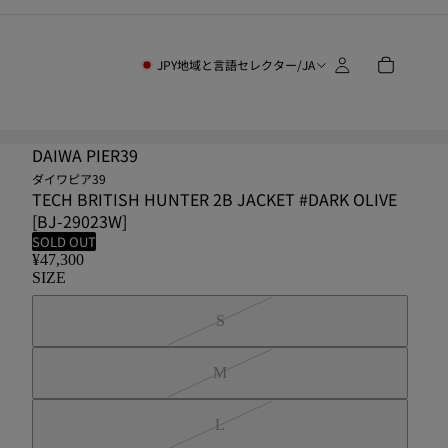
JPY
地域と言語セレクター
/
JA
DAIWA PIER39
ダイワピア39
TECH BRITISH HUNTER 2B JACKET #DARK OLIVE
[BJ-29023W]
SOLD OUT
¥47,300
SIZE
S
M
L