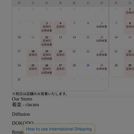
月
火
水
木
金
土
日
月
火
27
28
29
30
31
1
2
31
1
定休日
3
4
5
6
7
8
9
7
8
定休日
定休日
出荷休業
定休日
出荷休業
10
11
12
13
14
15
16
14
15
定休日
出荷休業
出荷休業
17
18
19
20
21
22
23
21
22
定休日
定休日
定休日
出荷休業
定休日
出荷休業
24
25
26
27
28
29
30
28
29
定休日
定休日
定休日
出荷休業
定休日
出荷休業
31
1
2
3
4
5
6
※祝日は店舗のみ営業いたします。
Our Stores
着楽 - ciacura
Diffusion
DOKODO
Reraise