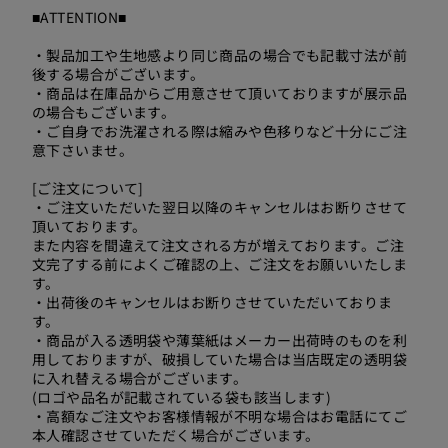
■ATTENTION■
・製品加工や生地感より同じ商品の場合でも記載寸法が前
後する場合がございます。
・商品は在庫品からご用意させて頂いておりますが展示品
の場合もございます。
・ご自身でお洗濯される際は縮みや色移りなど十分にご注
意下さいませ。
[ご注文について]
・ご注文いただいた翌日以降のキャンセルはお断りさせて
頂いております。
また内容を間違えて注文される方が増えております。ご注
文完了する前によくご確認の上、ご注文をお願いいたしま
す。
・出荷後のキャンセルはお断りさせていただいておりま
す。
・商品が入る透明袋や薄葉紙はメーカー出荷時のものを利
用しておりますが、破損していた場合は当店既定の透明袋
に入れ替える場合がございます。
(ロゴや品名が記載されている袋も該当します)
・高額なご注文やお客様情報が不明な場合はお電話にてご
本人確認させていただく場合がございます。