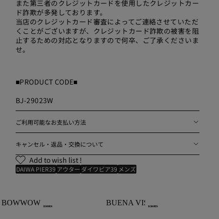
また第三者のクレジットカードを使用したクレジットカー
ド詐欺が多発しております。
当店のクレジットカード審査によってご連絡させていただ
くことがございますが、クレジットカード詐欺の被害を阻
止するための対応となりますので何卒、ご了承くださいま
せ。
■PRODUCT CODE■
BJ-29023W
ご利用可能なお支払い方法
キャンセル・返品・交換について
Add to wish list !
DAIWA PIER39
アウター
ダイワピア39
メンズ
BOWWOW
BUENA VISTA