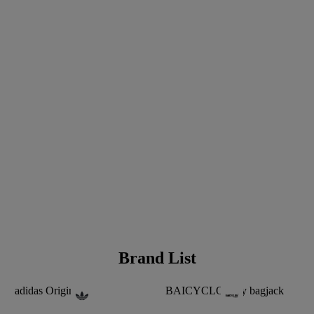
Brand List
adidas Originals
BAICYCLON by bagjack