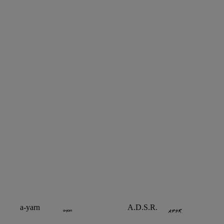
a-yarn
A.D.S.R.