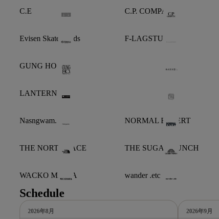
C.E
C.P. COMPANY
Evisen Skateboards
F-LAGSTUF-F
GUNG HO
LANTERN
Nasngwam.
NORMAL EXPERT
THE NORTH FACE
THE SUGAR PUNCH
WACKO MARIA
wander .etc
Schedule
2026年8月
2026年9月